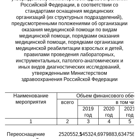
Российской Федерации, в соответствии
со
стандартами оснащения медицинских
организаций (их структурных подразделений),
предусмотренными положениями об организации
оказания медицинской помощи по видам
медицинской помощи, порядками оказания
медицинской помощи, порядками организации
медицинской реабилитации взрослых и детей,
правилами проведения лабораторных,
инструментальных, патолого-анатомических и
иных видов диагностических исследований,
утвержденными Министерством
здравоохранения Российской Федерации
Наименование
Объем финансового обеспе
мероприятия
всего
в том чис
2019
2020
2021
год
год
год
1
2
3
4
5
Переоснащение
2520552,1
545324,6
979883,6
347580