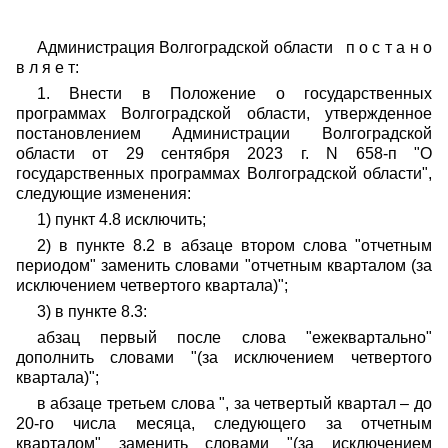
Администрация Волгоградской области п о с т а н о
в л я е т:
1. Внести в Положение о государственных
программах Волгоградской области, утвержденное
постановлением Администрации Волгоградской
области от 29 сентября 2023 г. N 658-п "О
государственных программах Волгоградской области",
следующие изменения:
1) пункт 4.8 исключить;
2) в пункте 8.2 в абзаце втором слова "отчетным
периодом" заменить словами "отчетным кварталом (за
исключением четвертого квартала)";
3) в пункте 8.3:
абзац первый после слова "ежеквартально"
дополнить словами "(за исключением четвертого
квартала)";
в абзаце третьем слова ", за четвертый квартал – до
20-го числа месяца, следующего за отчетным
кварталом" заменить словами "(за исключением