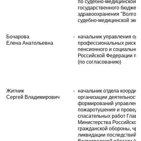
по судебно-медицинской э
государственного бюджет
здравоохранения "Волгогр
судебно-медицинской эксп
Бочарова
-
начальник управления орг
Елена Анатольевна
профессиональных рисков
пенсионного и социальног
Российской Федерации по 
(по согласованию)
Житник
-
начальник отдела координ
Сергей Владимирович
организации деятельности
формирований управления
пожаротушения и проведе
спасательных работ Главн
Министерства Российской
гражданской обороны, чр
ликвидации последствий с