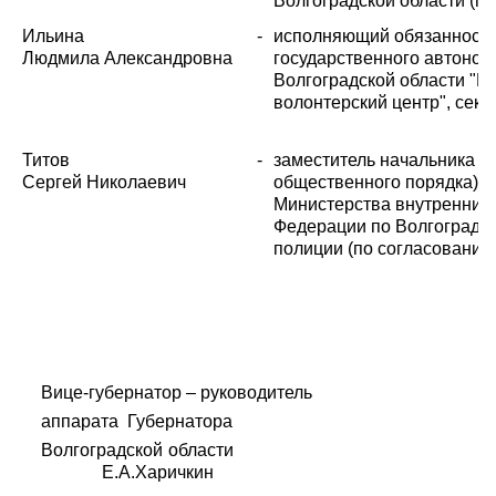
Волгоградской области (п
Ильина
-
исполняющий обязанности
Людмила Александровна
государственного автоном
Волгоградской области "Р
волонтерский центр", секр
Титов
-
заместитель начальника п
Сергей Николаевич
общественного порядка) Г
Министерства внутренних 
Федерации по Волгоградск
полиции (по согласованию
Вице-губернатор – руководитель
аппарата Губернатора
Волгоградской области
Е.А.Харичкин