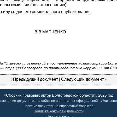
еном комиссии (по согласованию).
 силу со дня его официального опубликования.
а В.В.МАРЧЕНКО
 "О внесении изменений в постановление администрации Волгог
инистрации Волгограда по противодействию коррупции" от 07.1
‹
Предыдущий документ
|
Следующий документ
›
«Сборник правовых актов Волгоградской области», 2026 год
змещение документов на сайте не является их официальной публикацие
носит исключительно справочный характер
Политика конфиденциальности
volgograd-pravo.ru