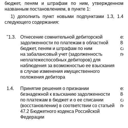
бюджет, пеням и штрафам по ним, утвержденном
названным постановлением, в пункте 1:
1) дополнить пункт новыми подпунктами 1.3, 1.4
следующего содержания:
"
1.3.
Отнесение сомнительной дебиторской
еже
задолженности по платежам в областной
8-г
бюджет, пеням и штрафам по ним
сл
на забалансовый учет (задолженность
пе
неплатежеспособных дебиторов) для
наблюдения за возможностью ее взыскания
в случае изменения имущественного
положения дебитора
1.4.
Принятие решения о признании
еже
безнадеж
ной к взысканию задолженности
8-г
по пла
тежам в бюджет и о ее списании
сл
(восстано
влении) в соответствии со статьей
пе
47.2
Бюджетного кодекса Российской
Федерации