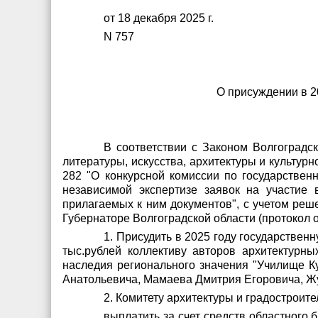
от 18 декабря 2025 г.
N 757
О присуждении в 2
В соответствии с Законом Волгоградс
литературы, искусства, архитектуры и культурн
282 "О конкурсной комиссии по государствен
независимой экспертизе заявок на участие
прилагаемых к ним документов", с учетом реш
Губернаторе Волгоградской области (протокол от 0
1. Присудить в 2025 году государстве
тыс.рублей коллективу авторов архитектурн
наследия регионального значения "Училище Кули
Анатольевича, Мамаева Дмитрия Егоровича, Ж
2. Комитету архитектуры и градостроите
выплатить за счет средств областного