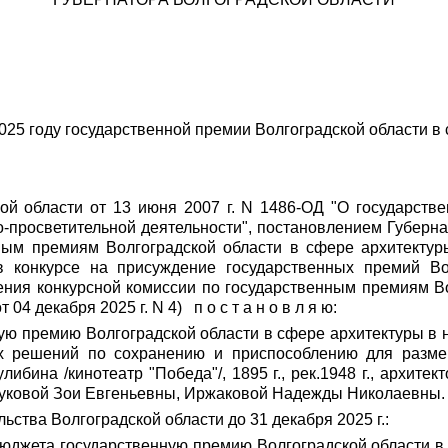
025 году государственной премии Волгоградской области в
кой области от 13 июня 2007 г. N 1486-ОД "О государств
о-просветительной деятельности", постановлением Губернат
ным премиям Волгоградской области в сфере архитектур
в конкурсе на присуждение государственных премий Во
ения конкурсной комиссии по государственным премиям В
4 декабря 2025 г. N 4) п о с т а н о в л я ю:
нную премию Волгоградской области в сфере архитектуры в
ых решений по сохранению и приспособлению для размещ
бина /кинотеатр "Победа"/, 1895 г., рек.1948 г., архитек
уковой Зои Евгеньевны, Иржаковой Надежды Николаевны.
льства Волгоградской области до 31 декабря 2025 г.:
 бюджета государственную премию Волгоградской области в