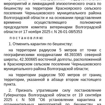
мероприятий и ликвидацией
эпизоотического очага по
бешенству на территории Красноярского сельского
поселения Чернышковского муниципального района
Волгоградской области и на основании представления
временно осуществляющего полномочия
председателя комитета ветеринарии Волгоградской
области от 17 ноября 2025 г. N 26-01-08/5353
п о с т а н о в л я ю:
1. Отменить карантин по бешенству:
на территории радиусом 5 метров от точки с
географическими координатами 48.393365 северной
широты, 42.300665 восточной долготы, расположенной
в Красноярском сельском поселении Чернышковского
муниципального района Волгоградской области;
на территории радиусом 500 метров от границ
территории, указанной в абзаце втором настоящего
пункта.
2.
Признать утратившим силу постановление
Губернатора Волгоградской области от 19 сентября
2025 г. N 508 "Об установлении карантина и
ограничительных мероприятий по бешенству на