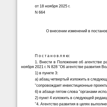
от 18 ноября 2025 г.
N 664
О внесении изменений в постанов
П о с т а н о в л я ю:
1. Внести в Положение об агентстве р
ноября 2021 г. N 828 "Об агентстве развития В
1) в пункте 3:
а) абзац четвертый изложить в следующ
"сопровождает инвестиционные проекты
б) в абзаце пятом слова "органами исп
2) пункт 4 изложить в следующей редакц
"4. Агентство развития в целях выпол