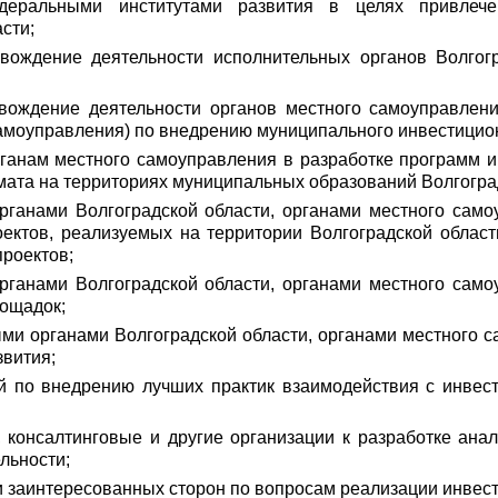
деральными институтами развития в целях привлече
сти;
овождение деятельности исполнительных органов Волгог
овождение деятельности органов местного самоуправлен
самоуправления) по внедрению муниципального инвестицион
рганам местного самоуправления в разработке программ и
мата на территориях муниципальных образований Волгогра
рганами Волгоградской области, органами местного сам
ктов, реализуемых на территории Волгоградской области,
роектов;
рганами Волгоградской области, органами местного сам
лощадок;
ыми органами Волгоградской области, органами местного 
звития;
й по внедрению лучших практик взаимодействия с инвес
 консалтинговые и другие организации к разработке ана
льности;
 заинтересованных сторон по вопросам реализации инвести